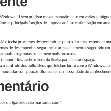
ente
 o Windows 11 sem precisar mexer manualmente em várias configu
úne as principais funções de limpeza, análise e otimização em uma 
M e fecha processos desnecessários para o sistema responder mai
lemas de desempenho, segurança e armazenamento, sugerindo corr
ica quais programas consomem mais recursos.
emporários, cache e itens da lixeira para liberar espaço.
ta o controle dos aplicativos que iniciam junto com o Windows, ac
 computador com poucos cliques, sem a necessidade de conhecimen
entário
os obrigatórios são marcados com
*