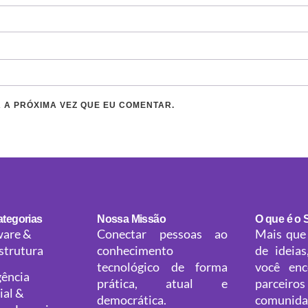
 A PRÓXIMA VEZ QUE EU COMENTAR.
ategorias
Nossa Missão
O que é o 
are &
Conectar pessoas ao
Mais que
strutura
conhecimento
de ideias
tecnológico de forma
você enc
gência
prática, atual e
parceir
cial &
democrática.
comunid