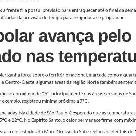
 a frente fria possui previsão para enfraquecer até o final da sem
lizadas da previsão do tempo para te ajudar a se programar.
olar avança pelo 
ado nas temperat
lar ganha força sobre o território nacional, marcada como a quar
l e Centro-Oeste, algumas áreas da região Norte também sentem os
rão se aproximar de 0ºC, principalmente nas áreas serranas de Sa
or exemplo, registrou mínima próxima a 7ºC.
unciadas. Na cidade de São Paulo, é esperado que as temperatur
5ºC e 22ºC. No Espírito Santo, o calor permanece firme, com máxi
destaca nos estados do Mato Grosso do Sul e regiões ocidentais d