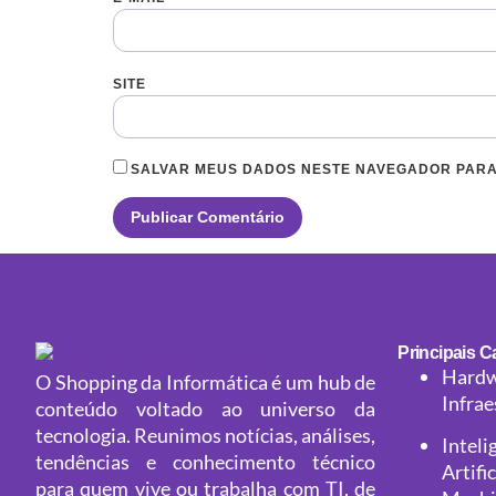
SITE
SALVAR MEUS DADOS NESTE NAVEGADOR PARA
Principais C
Hardw
O Shopping da Informática é um hub de
Infrae
conteúdo voltado ao universo da
tecnologia. Reunimos notícias, análises,
Inteli
tendências e conhecimento técnico
Artifi
para quem vive ou trabalha com TI, de