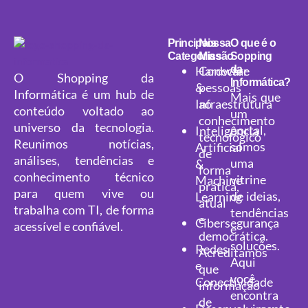
Principais
Nossa
O que é o
Categorias
Missão
Sopping
Hardware
Conectar
da
O Shopping da
Informática?
&
pessoas
Informática é um hub de
Mais que
Infraestrutura
ao
conteúdo voltado ao
um
conhecimento
universo da tecnologia.
portal,
Inteligência
tecnológico
Reunimos notícias,
somos
Artificial
de
análises, tendências e
uma
&
forma
conhecimento técnico
vitrine
Machine
prática,
para quem vive ou
de ideias,
Learning
atual
trabalha com TI, de forma
tendências
e
Cibersegurança
acessível e confiável.
e
democrática.
soluções.
Redes
Acreditamos
Aqui
e
que
você
Conectividade
informação
encontra
de