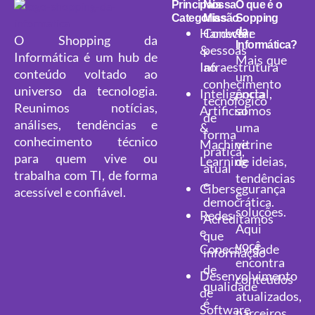
Principais
Nossa
O que é o
Categorias
Missão
Sopping
Hardware
Conectar
da
O Shopping da
Informática?
&
pessoas
Informática é um hub de
Mais que
Infraestrutura
ao
conteúdo voltado ao
um
conhecimento
universo da tecnologia.
portal,
Inteligência
tecnológico
Reunimos notícias,
somos
Artificial
de
análises, tendências e
uma
&
forma
conhecimento técnico
vitrine
Machine
prática,
para quem vive ou
de ideias,
Learning
atual
trabalha com TI, de forma
tendências
e
Cibersegurança
acessível e confiável.
e
democrática.
soluções.
Redes
Acreditamos
Aqui
e
que
você
Conectividade
informação
encontra
de
Desenvolvimento
conteúdos
qualidade
de
atualizados,
é
Software
parceiros