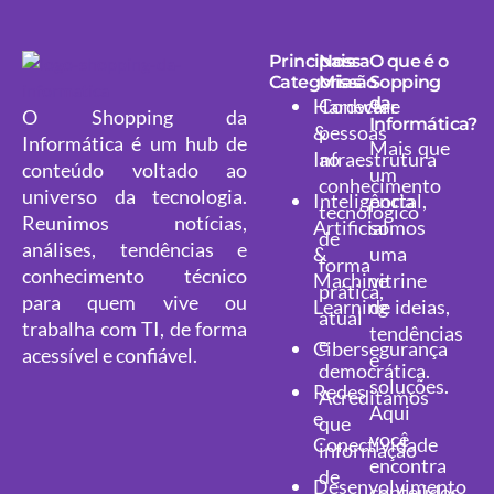
Principais
Nossa
O que é o
Categorias
Missão
Sopping
da
Hardware
Conectar
O Shopping da
Informática?
&
pessoas
Informática é um hub de
Mais que
Infraestrutura
ao
conteúdo voltado ao
um
conhecimento
universo da tecnologia.
portal,
Inteligência
tecnológico
Reunimos notícias,
somos
Artificial
de
análises, tendências e
uma
&
forma
conhecimento técnico
vitrine
Machine
prática,
para quem vive ou
de ideias,
Learning
atual
trabalha com TI, de forma
tendências
e
Cibersegurança
acessível e confiável.
e
democrática.
soluções.
Redes
Acreditamos
Aqui
e
que
você
Conectividade
informação
encontra
de
Desenvolvimento
conteúdos